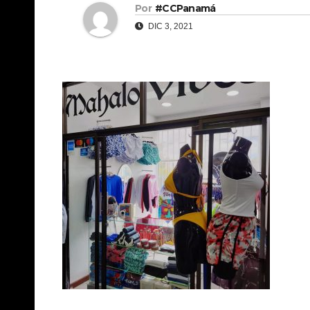
Por
#CCPanamá
DIC 3, 2021